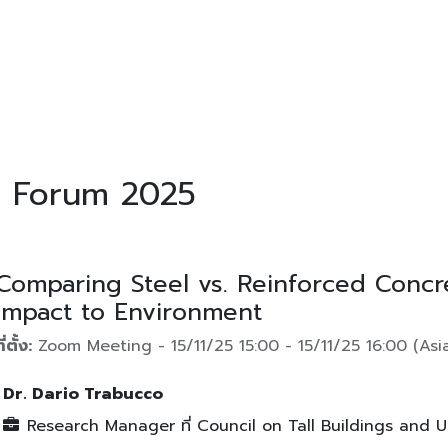
LEDGE
TOOLS
bimobject
BLOG
ABOUT
on Forum 2025
Comparing Steel vs. Reinforced Concre
Impact to Environment
ี่ตั้ง:
Zoom Meeting
-
15/11/25 15:00
-
15/11/25 16:00
(
Asi
Dr. Dario Trabucco
Research Manager
ที่
Council on Tall Buildings and 