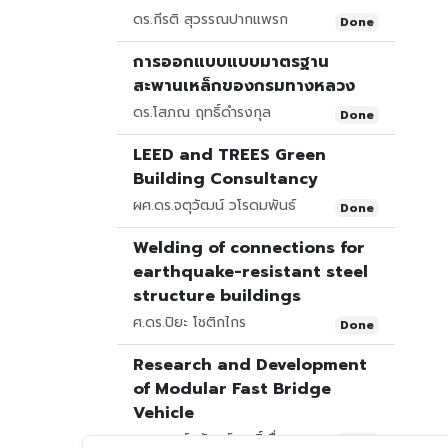
ดร.กีรติ สุวรรณปากแพรก
Done
การออกแบบแบบมาตรฐาน
สะพานเหล็กของกรมทางหลวง
ดร.โสภณ ฤทธิ์ดำรงกุล
Done
LEED and TREES Green
Building Consultancy
ผศ.ดร.จตุวัฒน์ วโรดมพันธ์
Done
Welding of connections for
earthquake-resistant steel
structure buildings
ศ.ดร.ปิยะ โชติกไกร
Done
Research and Development
of Modular Fast Bridge
Vehicle
ดร.วรรณ์ชพัฒน์ ฤทธิ์เลื่อน
Done